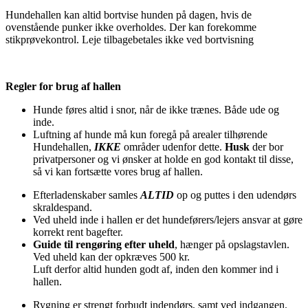
Hundehallen kan altid bortvise hunden på dagen, hvis de
ovenstående punker ikke overholdes. Der kan forekomme
stikprøvekontrol. Leje tilbagebetales ikke ved bortvisning
Regler for brug af hallen
Hunde føres altid i snor, når de ikke trænes. Både ude og
inde.
Luftning af hunde må kun foregå på arealer tilhørende
Hundehallen,
IKKE
områder udenfor dette.
Husk
der bor
privatpersoner og vi ønsker at holde en god kontakt til disse,
så vi kan fortsætte vores brug af hallen.
Efterladenskaber samles
ALTID
op og puttes i den udendørs
skraldespand.
Ved uheld inde i hallen er det hundeførers/lejers ansvar at gøre
korrekt rent bagefter.
Guide til rengøring efter uheld
, hænger på opslagstavlen.
Ved uheld kan der opkræves 500 kr.
Luft derfor altid hunden godt af, inden den kommer ind i
hallen.
Rygning er strengt forbudt indendørs, samt ved indgangen.