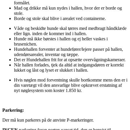
formålet.
Mad og drikke må kun nydes i hallen, hvor der er borde og
stole.
Borde og stole skal blive i arealet ved containerne.
Våde og beskidte hunde skal tørres med medbragt håndklæde
eller lign. inden de kommer ind i hallen.
Hunde må ikke børstes i hallen og ej heller vaskes i
brusenichen.
Hundehallen forventer at hundefører/lejere passer på hallen,
udendørsarealer, inventar og tæppe.
Det er Hundehallen frit for at opsætte overvågningskameraer.
Når hallen forlades, tjek da altid at indgangsdøren er korrekt
lukket og låst og lyset er slukket i hallen.
Hvis nøglen mod forventning skulle bortkomme mens den er i
din varetægt vil den ansvarlige blive opkrævet erstatning af
nyt nøglesystem som koster 1.850 kr.
Parkering:
Der må kun parkeres på de anviste P-markeringer.
INGEN
parkering foran porten uanset tid, den er henvist til