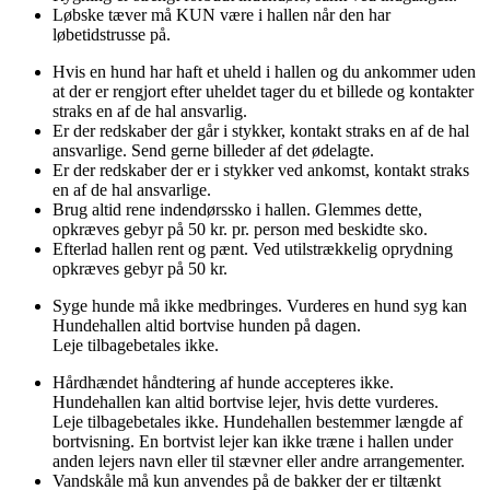
Løbske tæver må KUN være i hallen når den har
løbetidstrusse på.
Hvis en hund har haft et uheld i hallen og du ankommer uden
at der er rengjort efter uheldet tager du et billede og kontakter
straks en af de hal ansvarlig.
Er der redskaber der går i stykker, kontakt straks en af de hal
ansvarlige. Send gerne billeder af det ødelagte.
Er der redskaber der er i stykker ved ankomst, kontakt straks
en af de hal ansvarlige.
Brug altid rene indendørssko i hallen. Glemmes dette,
opkræves gebyr på 50 kr. pr. person med beskidte sko.
Efterlad hallen rent og pænt. Ved utilstrækkelig oprydning
opkræves gebyr på 50 kr.
Syge hunde må ikke medbringes. Vurderes en hund syg kan
Hundehallen altid bortvise hunden på dagen.
Leje tilbagebetales ikke.
Hårdhændet håndtering af hunde accepteres ikke.
Hundehallen kan altid bortvise lejer, hvis dette vurderes.
Leje tilbagebetales ikke. Hundehallen bestemmer længde af
bortvisning. En bortvist lejer kan ikke træne i hallen under
anden lejers navn eller til stævner eller andre arrangementer.
Vandskåle må kun anvendes på de bakker der er tiltænkt